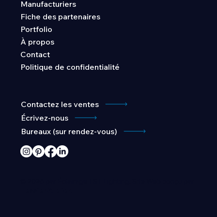
Manufacturiers
Fiche des partenaires
Portfolio
Lampe de table Mr. DJ par Seed Design
À propos
Contact
Politique de confidentialité
Contactez les ventes
Écrivez-nous
Bureaux (sur rendez-vous)
© 2026 par Éclairage TST Lighting. Site Web conçu par
Tessier Atelier
.