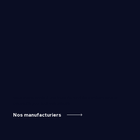
Nous avons accès à une foule de produits architecturaux et
décoratifs pour tous vos besoins
Nos manufacturiers