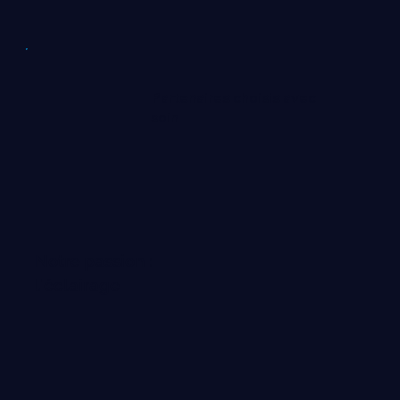
Partenaires choisis avec
soin
Notre passion :
l'éclairage